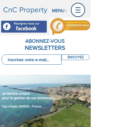
CnC Property
MENU :
ABONNEZ-VOUS
NEWSLETTERS
ENVOYEZ
un service unique
pour la gestion de vos annonces...
Cap d'Agde (34300) - France