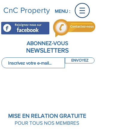
CnC Property
MENU :
ABONNEZ-VOUS
NEWSLETTERS
ENVOYEZ
Conciergerie du Cap d'Agde
LISTING PRESTATAIRE
Listing de prestataires de services
proposant
différents services selon vos besoins
au Cap d'Agde
MISE EN RELATION GRATUITE
34300 Cap d'Agde - Hérault
POUR TOUS NOS MEMBRES