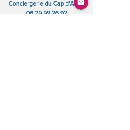
Conciergerie du Cap d'Agde
06 29 99 26 92
www.conciergerie-capdagde.com
2 POINTS D'ACCUEIL AU CAP D'ADGE
6 rue des vaisseaux
34300 Cap d'Agde
+
Impasse des sargasses
34300 Cap d'Agde
808 369 029
RCS BEZIERS
©
2015 - 2026
by
CnC Property