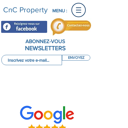
CnC Property
MENU :
ABONNEZ-VOUS
NEWSLETTERS
ENVOYEZ
Conciergerie du Cap d'Agde
AVIS
Découvrez les avis de nos utilisateurs
sur Google et Airbnb !
34300 Cap d'Agde