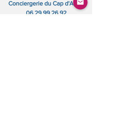
Conciergerie du Cap d'Agde
06 29 99 26 92
www.conciergerie-capdagde.com
2 POINTS D'ACCUEIL AU CAP D'ADGE
6 rue des vaisseaux
34300 Cap d'Agde
+
Impasse des sargasses
34300 Cap d'Agde
808 369 029
RCS BEZIERS
©
2015 - 2026
by
CnC Property